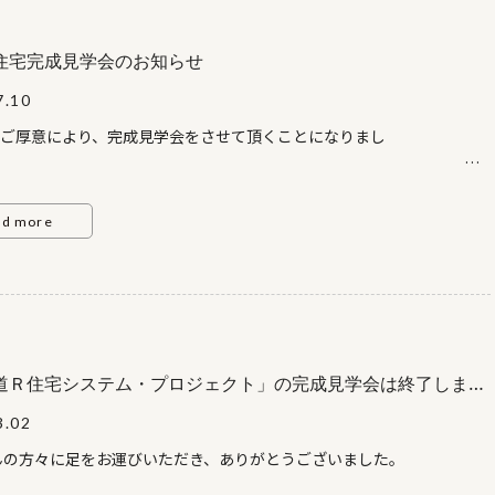
務店） 090-8374-1853 （奥野） 平日に見学をご
で
方は、事前に上記までご連絡ください。
のある一軒宿の温泉旅館でした。長岡市内の
住宅完成見学会のお知らせ
事務所さんの町づくりも大変参考になりました。
7.10
ご厚意により、完成見学会をさせて頂くことになりまし
た。
うぞ足をお運び下さ
い。
ad more
設 地 ： 札幌市白石区南郷通１１丁目
０号日 時 ： 平成24年7月13日（金）～7月29日（日） Ａ
0～ＰＭ17：
00
道Ｒ住宅システム・プロジェクト」の完成見学会は終了しまし
3.02
んの方々に足をお運びいただき、ありがとうございました。