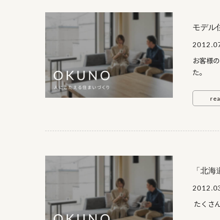
奥野工
希望の
風情
モデル
高田建築
2012.0
お客様の
ど
re
建 
南３番３
Ｍ10：0
「北海
た。
2012.0
たくさ