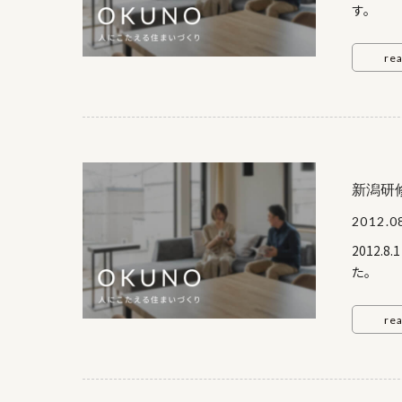
ど
re
建 
目３－２
（日） 
新潟研
2012.0
2012
ろ ： 
に一度の
re
に、 
下が
芸術祭
屋の大き
し、襖の
く と
後長野温