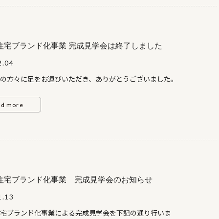
設 地 ： 江別市新栄台67番8日
平成24年12月21日（金） ＡＭ10：00～ＰＭ17：
00
住宅ブランド化事業 完成見学会は終了しました
2.04
んの方々に足をお運びいただき、ありがとうございました。
みどこ
 １Ｆリビング・ダイニングの吹抜と相まった開放感のあるプランで
ad more
コの字型のプランなので、中庭をリビングや和室からも
せより 広さを感じることができます。
の収納は4,500もの長さをもつサイズで、家具をなるべ
ち込まないように当社での製作もあります。連 絡
011-861-8754 （株式会社 奥野工務店） 090-8374-
 （奥野）
住宅ブランド化事業 完成見学会のお知らせ
1.13
宅ブランド化事業による完成見学会を下記の通り行いま