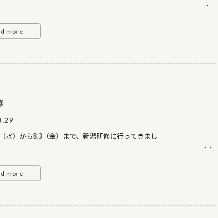
す。
うぞ足をお運び下さ
い。
ad more
設 地 ： 札幌市厚別区厚別西２条1丁
３日 時 ： 平成24年11月23日（金・祝）～11月25日
ＡＭ10：00～ＰＭ17：
00
修
8.29
.8.1（水）から8.3（金）まで、新潟研修に行ってきまし
た。
みどこ
テーマは三年
夫婦２人の “終の棲家” という考えで、２人で快適に過ごせるよう
大地の芸術祭を見に行くことと、地元の工務店と交流することでし
ad more
メンテナンスを少なく維持費が少なくてすむ家、価値の
た。
らない家を 私と夫婦で考えました。 部
では、光の館がよかったな。建物の屋根が動くこともすごかった
さと収納のバランスが大事だと思い、リビングの収納を多
引手（写真）もいろいろあるのに驚きました。又、初日に宿泊した越
りました。連 絡 先 ： 011-861-8754 （株式会社
泉 嵐渓荘 は国登録有形文化財で、趣のある木造三階建