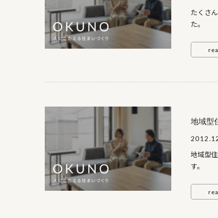
たくさん
re
地域型
2012.1
地域型住
ど
re