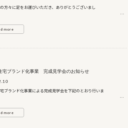
の方々に足をお運びいただき、ありがとうございまし
た。
ad more
住宅ブランド化事業 完成見学会のお知らせ
2.10
宅ブランド化事業による完成見学会を下記のとおり行いま
す。
うぞ足をお運び下さ
い。
ad more