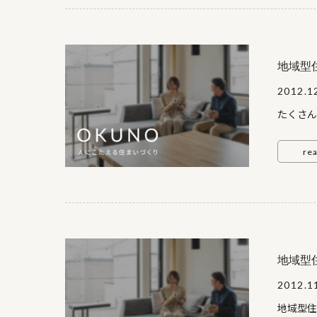
建 
時 ： 
地域型
2012.1
たくさ
ろ ：
re
す。 
見渡
キッチン
く 持
先 ： 
1853
地域型
2012.1
地域型住