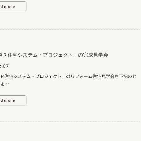
みどこ
ad more
中庭を中心に、ＬＤＫ・和室・寝室そしてゲストルームを配した1
Ｌ字型のレイアウトによって空間全体に広々とした奥行
まれ、 家族が集う空間と個室との間に適度な距離感を
だしています。 2階には広いテラスに面したセカンドリ
個室を配置しまし
た。
道Ｒ住宅システム・プロジェクト」の完成見学会
2.07
ﾟｰｽをご覧の方はこちら連 絡
Ｒ住宅システム・プロジェクト」のリフォーム住宅見学会を下記のと
011-861-8754 （株式会社 奥野工務店） 090-8374-
ま
3 （奥野） 080-6091-8777 （稲邊） 土
す。
以外に見学をご希望の方は、事前に上記までご連絡くださ
足をお運び下さい。日 時 ： 平成24年2月18日（土）～
ad more
い。
日（金） AM10：00～PM16：00場 所 ： 札幌市南区澄川6条
みどころ ： 昭和48年に新築した家ですが昭和60年に増改築を行い、
族構成が変わり 年齢的な事も考え減築（2階建を平屋
行いかつ、耐震性を現行の法律に合せ 補強かつ、家か
逃げる数値を少なくし、省エネで超高断熱の住宅へと生