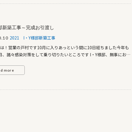
ました最後に四方のお清めですご主人様、奥様交互にお清めされてい
誠におめでとうございます。 以上、地鎮祭の模様でした 現在、順調に
が進んでおりますN様、ブログへのご協力本当にありがとうございます
新をお楽しみに！
様邸新築工事～完成お引渡し
2021 I・Y様邸新築工事
0.10
は！営業の戸村です10月に入りあっという間に10日経ちました今年も
月、諸々感染対策をして乗り切りたいところです I・Y様邸、無事にお引
わりました完成写真ご紹介します大きな吹抜けのあるLDK濃い目の木
がとても落ち着きます ↓2階から吹抜け部分を覗くとこの様な感じで
ad more
にいても家族の気配を感じるつながりのある役割を果してくれていま
邸、一番のこだわりはアイランド型キッチンですクリナップさんのステデ
板の奥行は1ｍ近くあります天付レンジフードとアルミ戸（奥側収納）
ラックで統一したのも◎でしたゆったりしていて家事も楽ですよ～対
あるのでダイニング回りはすっきり！ こちらもこだわりポイントリビ
上がれるOPENな階段にもこだわりました8段目までサラシ階段にし、
らは階段下収納で使えるようにしました LDK続き間でOPENな和室があ
暗く写っていますが照明器具はこのあとつきます）客間としても使え