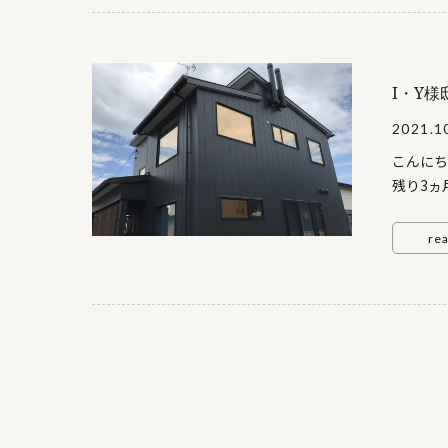
して頂き
ました 
基礎工事
またの更
I・Y
2021.1
こんにち
残り3ヵ
渡しが終
目フロア
re
す どこ
す I様
ィアで天
の枠をブ
面収納も
ングから
9段目か
ります（