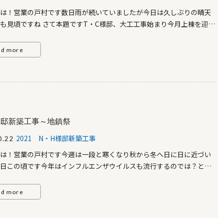
は！営業の戸村です数日雨が続いていましたが今日は久しぶりの晴天
も見頃ですね さて本題ですT・C様邸、大工工事始まり今月上棟を迎え
回は先月末の工事模様お届けします 土台敷き完了↓ 土台敷きが終わる
1日目クレーンと3人の大工さんによる作業です交通量が多く、敷地内
ad more
使ってクレーン作業を行っていました 1階柱を立て、梁をかけていき
2階床合板張り完了↓ 建込み2日目↓2日目もクレーン作業です 2階柱
2階梁をかけていきます↓ 2階完了し屋根へ↓ 高い作業は安全確認をし
めています 屋根完了↓中央部分の溝がスノーダクトの排水レーンです
る前は中々お目にかかれないですが緩やかな勾配がありますね 最後に
現在、工事は順調に進み内部大工工事に入っております 日に日に寒くな
様邸新築工事～地鎮祭
んはじめ職人の皆様には感謝です（施主様からの熱い想いをのせ
2021 N・H様邸新築工事
0.22
） 以上、本日はここまでT様ご家族皆様、ブログへのご協力本当にあ
ございます。またの更新をお楽しみに！
は！営業の戸村です今週は一段と寒くなり秋から冬へ日に日に近づい
日この頃です今年はインフルエンザウイルスも流行するのでは？と言
ます体調管理には気をつけて過ごしたいと思いますさて本題です先
邸着工前に地鎮祭を執り行うことができましたN様、ブログへのご協力
ad more
がとうございます お日柄も良く、一時風が強い時もありましたが、無
執り行うことができましたご夫婦並んでの祈願です 工事の安全を祈願