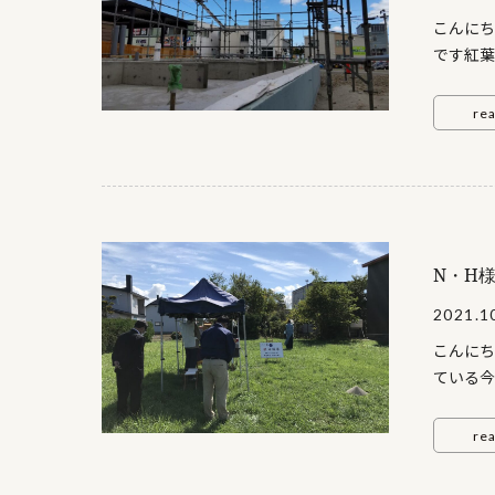
こんにち
です紅葉
ました今
と建込み
re
を上手に
ます↓ 
完了↓ 
ながら進
板金を張
全景↓ 
N・H
り大工さ
2021.1
て・・・
りがとう
こんにち
ている今
われてい
月、N様
re
誠にあり
事に式を