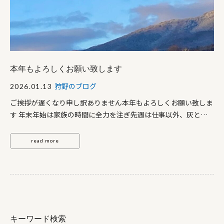
本年もよろしくお願い致します
狩野のブログ
2026.01.13
ご挨拶が遅くなり申し訳ありません本年もよろしくお願い致しま
す 年末年始は家族の時間に全力を注ぎ先週は仕事以外、灰と化
していました(笑)（年々疲れが取れないようになってきたなと実
感しております（汗））） そんな年始に家族で函館に行った際
read more
に娘が空を見上げていて私「どうしたの？」娘「パパ、あの雲、
龍みたい‼」私「おぉ～そうだね～他の雲が横向きなのにあの雲
だけ縦で昇り龍みたいだね～」娘「あの雲だけだから本当に龍な
のかな～？」私「そうだね～龍がみれたから、今年は沢山いいこ
とあるといいね～（笑）」娘「うん‼」妻「皆に良いことありま
すように」娘「ありますように‼」 皆様にも良い年になりますよ
キーワード検索
う願いましてまた次回‼