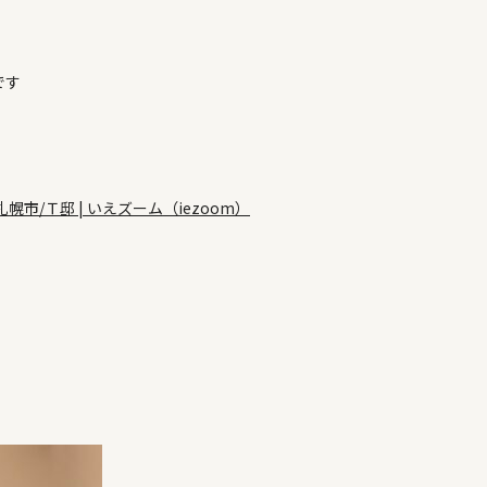
です
/Ｔ邸 | いえズーム（iezoom）