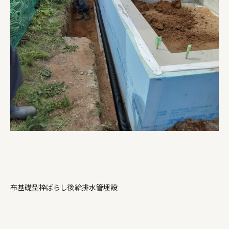
布基礎型枠ばらし後給排水管埋設