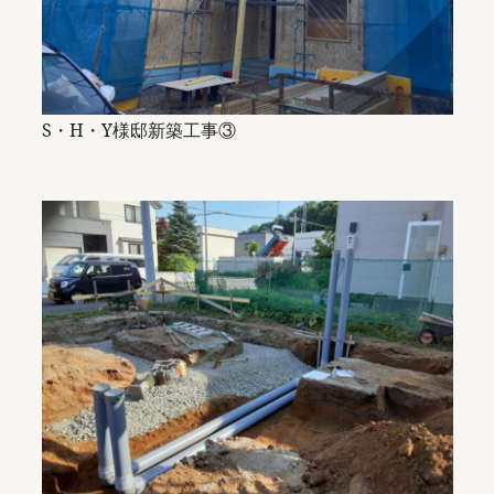
S・H・Y様邸新築工事③