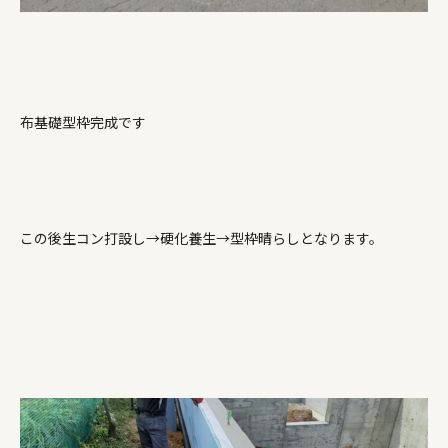
布基礎型枠完成です
この後生コン打設し→硬化養生→型枠晴らしとなります。