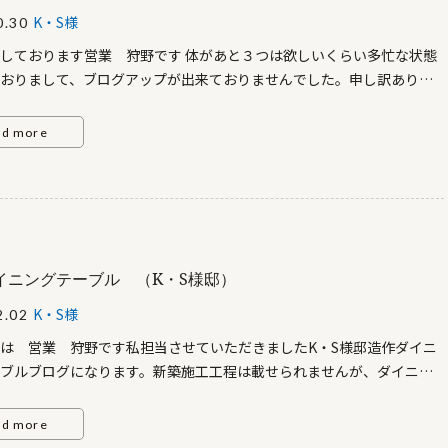
K・S様
0.30
しております営業 狩野です 体があと３つは欲しいくらい多忙な状態
おりまして、ブログアップが出来ておりませんでした。申し訳ありま
さて、久しぶりの記事はK・S様邸リフォーム工事 ～屋根編～です。こ
フォーム前の画像その１になります。コーキングが切れておりま
ad more
の２屋根板金の錆による劣化、樋のダクト配管部分のコーキングの劣
とコーキングの打ち直しでも可能なのですが前の持ち主さんが塗装・コ
をしたのが１０年以上前というのと、前に施工した業者さんが、古い
グを取らず、その上からコーキングをしたという雑な作業でしたの
S様とお話をし、屋根をフキ替えることにしまし
た。 ↓
イニングテーブル （K・S様邸）
敵！！綺麗になりました～ 樋もダクトも新品で繋ぎなおしているので
K・S様
2.02
心配も解消です。 外壁はIG:のガルブライト ポーチのアクセントには
タイル積調でアクセントに これで外観は完了です それでは、また次
は 営業 狩野です私担当させていただきましたK・S様邸造作ダイニ
ブルブログになります。新築施工工程は載せられませんが、ダイニン
ル造作がとても素敵だったのでK・S様ご家族様、ブログご協力誠にあ
ございます。 集成材に塗装はオスモカラーの「オーク」になりま
ad more
イアンの脚はブラックつや消し塗装になります。 美装完了後の画像にな