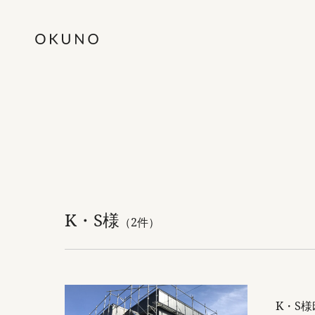
K・S様
（2件）
K・S