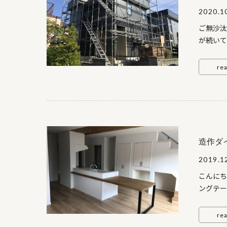
2020.1
ご無沙汰
が続いて
せん。 
ちらはリ
re
す。 そ
化 塗装
ーキング
コーキン
で。K・
造作ダ
あ～ら素
2019.1
雨漏れの
窯業系の
こんにち
回‼
ングテー
グテーブ
りがとう
re
す。 ア