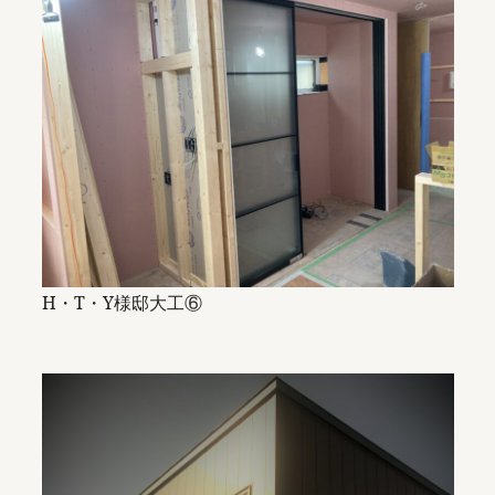
H・T・Y様邸大工⑥